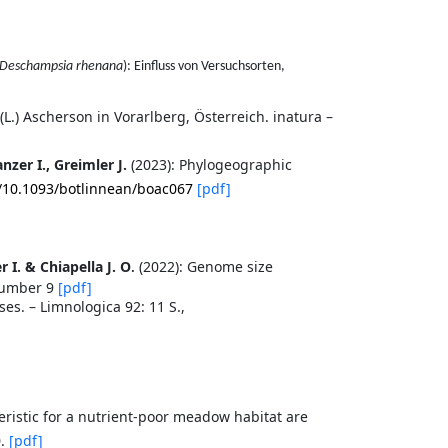
Deschampsia rhenana
): Einfluss von Versuchsorten,
L.) Ascherson in Vorarlberg, Österreich. inatura –
nzer I., Greimler J.
(2023): Phylogeographic
g/10.1093/botlinnean/boac067
[pdf]
 I. & Chiapella J. O
(2022): Genome size
.
 number 9
[pdf]
es. – Limnologica 92: 11 S.,
eristic for a nutrient-poor meadow habitat are
0.
[pdf]