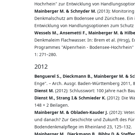
Hochrhein" zur Entwicklung von Handlungsoption
Mainberger M. & Schnyder M.
(2013): Monitoring
Denkmalschutz am Bodensee und Zürichsee. Ein i
Entwicklung von Handlungsoptionen zum Schutz d
Wessels M., Ansemetti F., Mainberger M. & Hilb
Denkmaleim Flachwasser. In: Brem et al. (Hrsg),
Programmes "Alpenrhein - Bodensee-Hochrhein" 
1: 271–280.
2012
Benguerel S., Dieckmann B., Mainberger M. & S
Enge". – Arch. Ausgr. Baden-Württemberg 2011, 
Dienst M.
(2012): Schlusswort: 100 Jahre nach Bau
Dienst M., Strang I.& Schmieder K.
(2012): Die Wa
148 + 2 Beilagen.
Mainberger M. & Obladen-Kauder J.
(2012): Vete
und danach? Zur Geschichte und Zukunft des Fürst
Bodendenkmalpflege im Rheinland 23, 125–132.
Mainberger M., Dieckmann B., Bibby D. & Steffe