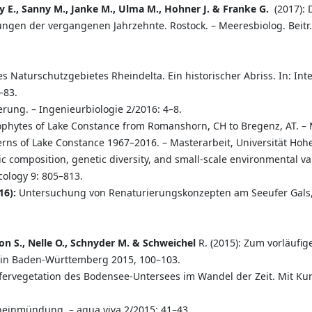
oy E., Sanny M., Janke M., Ulma M., Hohner J. & Franke G.
(2017): 
ngen der vergangenen Jahrzehnte. Rostock. – Meeresbiolog. Beitr.
 Naturschutzgebietes Rheindelta. Ein historischer Abriss. In: Int
–83.
erung. – Ingenieurbiologie 2/2016: 4–8.
ytes of Lake Constance from Romanshorn, CH to Bregenz, AT. – Ma
s of Lake Constance 1967–2016. – Masterarbeit, Universität Hoh
c composition, genetic diversity, and small-scale environmental va
Ecology 9: 805–813.
16):
Untersuchung von Renaturierungskonzepten am Seeufer Gals, B
on S., Nelle O., Schnyder M. & Schweichel
R. (2015): Zum vorläufi
 in Baden-Württemberg 2015, 100–103.
Ufervegetation des Bodensee-Untersees im Wandel der Zeit. Mit Kur
heinmündung. – aqua viva 2/2015: 41–43.