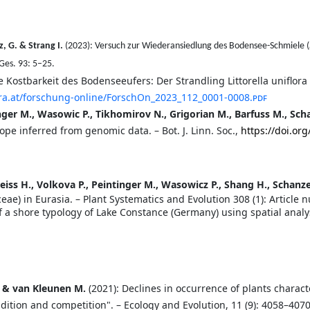
, G. & Strang I.
(2023): Versuch zur Wiederansiedlung des Bodensee-Schmiele (
Ges. 93: 5–25.
Kostbarkeit des Bodenseeufers: Der Strandling Littorella uniflora (
a.at/forschung-online/ForschOn
_2023_112_0001-0008.pdf
inger M., Wasowic P., Tikhomirov N., Grigorian M., Barfuss M., Scha
ope inferred from genomic data. – Bot. J. Linn. Soc.,
https://doi.or
iss H., Volkova P., Peintinger M., Wasowicz P., Shang H., Schanzer
eae) in Eurasia. – Plant Systematics and Evolution 308 (1): Article
 a shore typology of Lake Constance (Germany) using spatial analys
M. & van Kleunen M.
(2021): Declines in occurrence of plants charact
ddition and competition". – Ecology and Evolution, 11 (9): 4058–407