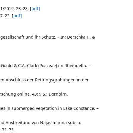
1/2019: 23–28. [
pdf]
7–22. [
pdf]
esellschaft und ihr Schutz. – In: Derschka H. &
Gould & C.A. Clark (Poaceae) im Rheindelta. –
en Abschluss der Rettungsgrabungen in der
orschung online, 43: 9 S.; Dornbirn.
ges in submerged vegetation in Lake Constance. –
d Ausbreitung von Najas marina subsp.
: 71–75.