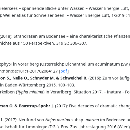
elersees – spannende Blicke unter Wasser. – Wasser Energie Luft, 
: Wellenatlas für Schweizer Seen. – Wasser Energie Luft, 1/2019 : 1
(2018): Strandrasen am Bodensee – eine charakteristische Pflanzeng
hichte aus 150 Perspektiven, 319 S.: 306–307.
phyt« in Vorarlberg (Österreich): Dichanthelium acuminatum (Sw.) 
urn:nbn:de:101:1-201702084127 [
pdf
]
on S., Nelle O., Schnyder M. & Schweichel R.
(2016):
Zum vorläufig
 in Baden-Württemberg 2015, 100–103.
rkolben (
Typha minima
) in Vorarlberg. Situation 2017. – inatura - F
rsen O. & Baastrup-Spohr J.
(2017): Five decades of dramatic chan
I.
(2017): Neufund von
Najas marina
subsp.
marina
im Bodensee un
lschaft für Limnologie (DGL), Erw. Zus. Jahrestagung 2016 (Wien)