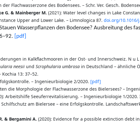
on der Flachwasserzone des Bodensees. – Schr. Ver. Gesch. Bodense
nke G. & Mainberger M
.
(2021): Water level changes in Lake Constan
onstance Upper and Lower Lake. – Limnologica 87.
doi.org/10.1016/
Stauen Wasserpflanzen den Bodensee? Ausbreitung des fas
86–92.
[
pdf
]
derungen in Kalkflachmooren in der Ost- und Innerschweiz. N u L 
ularia neesii
und
Scrophularia umbrosa
in Deutschland – ähnliche Ö
 Kochia 13: 37–52.
rfolgskontrolle. – Ingenieurbiologie 2/2020.
[pdf]
en die Morphologie der Flachwasserzone des Bielersees? – Ingeni
0): Arbeitshilfe Seeuferrevitalisierung. – Ingenieurbiologie 1/2020
e Schilfschutz am Bielersee – eine Erfolgskontrolle. Landschaftswer
R. & Bergamini A.
(2020): Evidence for a possible extinction debt i