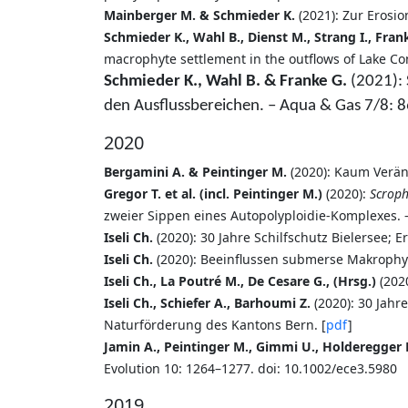
Mainberger M. & Schmieder K.
(2021): Zur Erosi
Schmieder K., Wahl B., Dienst M., Strang I., Fra
macrophyte settlement in the outflows of Lake C
Schmieder K., Wahl B. & Franke G.
(2021): 
den Ausflussbereichen. – Aqua & Gas 7/8: 
2020
Bergamini A. & Peintinger M.
(2020): Kaum Verän
Gregor T. et al. (incl. Peintinger M.)
(2020):
Scroph
zweier Sippen eines Autopolyploidie-Komplexes. –
Iseli Ch.
(2020): 30 Jahre Schilfschutz Bielersee; E
Iseli Ch.
(2020): Beeinflussen submerse Makrophyt
Iseli Ch., La Poutré M., De Cesare G., (Hrsg.)
(202
Iseli Ch., Schiefer A., Barhoumi Z.
(2020): 30 Jahr
Naturförderung des Kantons Bern. [
pdf
]
Jamin A., Peintinger M., Gimmi U., Holderegger 
Evolution 10: 1264–1277. doi: 10.1002/ece3.5980
2019