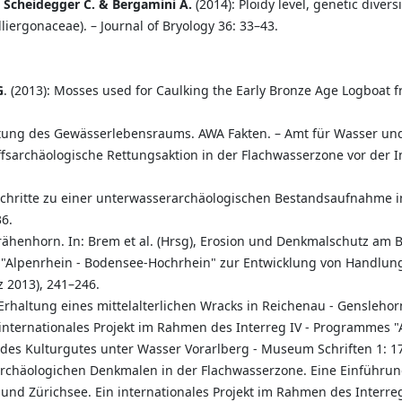
, Scheidegger C. & Bergamini A.
(2014): Ploidy level, genetic divers
liergonaceae). – Journal of Bryology 36: 33–43.
G
. (2013): Mosses used for Caulking the Early Bronze Age Logboat
ung des Gewässerlebensraums. AWA Fakten. – Amt für Wasser und 
iffsarchäologische Rettungsaktion in der Flachwasserzone vor der
Schritte zu einer unterwasserarchäologischen Bestandsaufnahme im
6.
- Krähenhorn. In: Brem et al. (Hrsg), Erosion und Denkmalschutz am
 "Alpenrhein - Bodensee-Hochrhein" zur Entwicklung von Handlun
 2013), 241–246.
haltung eines mittelalterlichen Wracks in Reichenau - Genslehorn.
nternationales Projekt im Rahmen des Interreg IV - Programmes "
es Kulturgutes unter Wasser Vorarlberg - Museum Schriften 1: 1
archäologichen Denkmalen in der Flachwasserzone. Eine Einführung
nd Zürichsee. Ein internationales Projekt im Rahmen des Interre