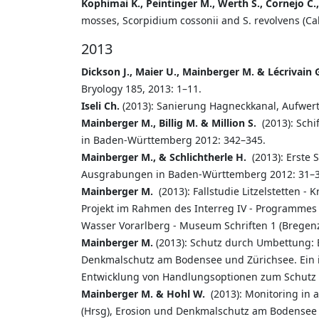
Kophimai K., Peintinger M., Werth S., Cornejo C.
mosses, Scorpidium cossonii and S. revolvens (Cal
2013
Dickson J., Maier U., Mainberger M. & Lécrivain 
Bryology 185, 2013: 1–11.
Iseli Ch.
(2013): Sanierung Hagneckkanal, Aufwert
Mainberger M., Billig M. & Million S.
(2013): Sch
in Baden-Württemberg 2012: 342–345.
Mainberger M., & Schlichtherle H.
(2013): Erste 
Ausgrabungen in Baden-Württemberg 2012: 31–3
Mainberger M.
(2013): Fallstudie Litzelstetten 
Projekt im Rahmen des Interreg IV - Programmes
Wasser Vorarlberg - Museum Schriften 1 (Bregenz
Mainberger M.
(2013): Schutz durch Umbettung: Er
Denkmalschutz am Bodensee und Zürichsee. Ein i
Entwicklung von Handlungsoptionen zum Schutz d
Mainberger M. & Hohl W.
(2013): Monitoring in 
(Hrsg), Erosion und Denkmalschutz am Bodensee u