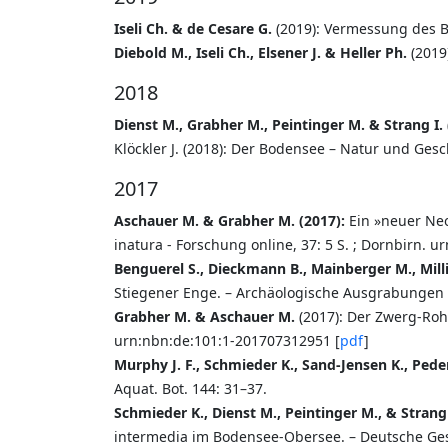
Iseli Ch. & de Cesare G.
(2019): Vermessung des Bi
Diebold M., Iseli Ch., Elsener J. & Heller Ph.
(2019)
2018
Dienst M., Grabher M., Peintinger M. & Strang I.
Klöckler J. (2018): Der Bodensee – Natur und Gesc
2017
Aschauer M. & Grabher M. (2017):
Ein »neuer Neo
inatura - Forschung online, 37: 5 S. ; Dornbirn. 
Benguerel S., Dieckmann B., Mainberger M., Milli
Stiegener Enge. – Archäologische Ausgrabungen
Grabher M. & Aschauer M.
(2017): Der Zwerg-Roh
urn:nbn:de:101:1-201707312951 [
pdf
]
Murphy J. F., Schmieder K., Sand-Jensen K., Pede
Aquat. Bot. 144: 31–37.
Schmieder K., Dienst M., Peintinger M., & Strang 
intermedia im Bodensee-Obersee. – Deutsche Gesel