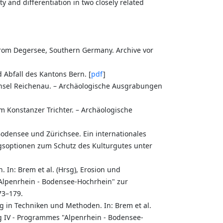
ity and differentiation in two closely related
 from Degersee, Southern Germany. Archive vor
Abfall des Kantons Bern. [
pdf
]
 Insel Reichenau. – Archäologische Ausgrabungen
 Konstanzer Trichter. – Archäologische
 Bodensee und Zürichsee. Ein internationales
gsoptionen zum Schutz des Kulturgutes unter
 In: Brem et al. (Hrsg), Erosion und
Alpenrhein - Bodensee-Hochrhein" zur
73–179.
 in Techniken und Methoden. In: Brem et al.
g IV - Programmes "Alpenrhein - Bodensee-