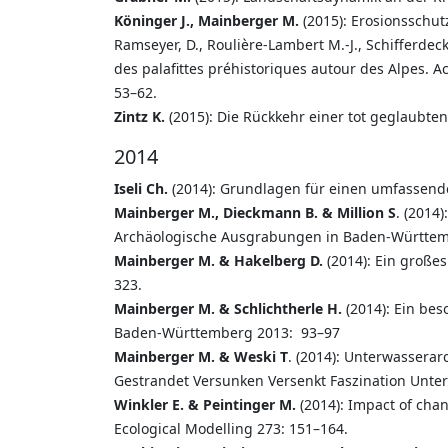
Köninger J., Mainberger M.
(2015): Erosionsschu
Ramseyer, D., Roulière-Lambert M.-J., Schifferdec
des palafittes préhistoriques autour des Alpes. 
53–62.
Zintz K.
(2015): Die Rückkehr einer tot geglaubten
2014
Iseli Ch.
(2014): Grundlagen für einen umfassende
Mainberger M., Dieckmann B. & Million S
. (2014
Archäologische Ausgrabungen in Baden-Württem
Mainberger M. & Hakelberg D.
(2014): Ein große
323.
Mainberger M. & Schlichtherle H.
(2014): Ein be
Baden-Württemberg 2013: 93–97
Mainberger M. & Weski T
. (2014): Unterwasserar
Gestrandet Versunken Versenkt Faszination Unt
Winkler E. & Peintinger M.
(2014): Impact of cha
Ecological Modelling 273: 151–164.