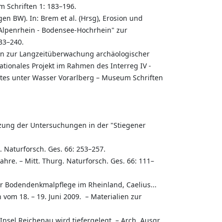
 Schriften 1: 183–196.
en BW). In: Brem et al. (Hrsg), Erosion und
Alpenrhein - Bodensee-Hochrhein" zur
33–240.
en zur Langzeitüberwachung archäologischer
tionales Projekt im Rahmen des Interreg IV -
tes unter Wasser Vorarlberg – Museum Schriften
tzung der Untersuchungen in der "Stiegener
. Naturforsch. Ges. 66: 253–257.
hre. – Mitt. Thurg. Naturforsch. Ges. 66: 111–
ür Bodendenkmalpflege im Rheinland, Caelius...
vom 18. – 19. Juni 2009. – Materialien zur
Insel Reichenau wird tiefergelegt. – Arch. Ausgr.