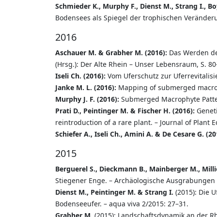
Schmieder K., Murphy F., Dienst M., Strang I., B
Bodensees als Spiegel der trophischen Veränderu
2016
Aschauer M. & Grabher M. (2016):
Das Werden des
(Hrsg.): Der Alte Rhein – Unser Lebensraum, S. 80
Iseli Ch. (2016):
Vom Uferschutz zur Uferrevitalisi
Janke M. L. (2016):
Mapping of submerged macroph
Murphy J. F. (2016):
Submerged Macrophyte Pattern
Prati D., Peintinger M. & Fischer H. (2016):
Geneti
reintroduction of a rare plant. – Journal of Plant 
Schiefer A., Iseli Ch., Amini A. & De Cesare G. (20
2015
Berguerel S., Dieckmann B., Mainberger M., Milli
Stiegener Enge. – Archäologische Ausgrabungen
Dienst M., Peintinger M. & Strang I.
(2015): Die 
Bodenseeufer. – aqua viva 2/2015: 27–31.
Grabher M.
(2015): Landschaftsdynamik an der R