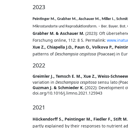
2023
Peintinger M., Grabher M., Aschauer M., Miller I., Schmitz
Mikrostandorte und Reproduktionsform. – Ber.
Bayer. Bot. 
Grabher M. & Aschauer M.
(2023):
Oft übersehene 
Forschung online, 112: 8 S. Permalink:
www.inatur
Xue Z., Chiapella J.O., Paun O., Volkova P., Peint
patterns of
Deschampsia cespitosa
(Poaceae) in Eur
2022
Greimler J., Temsch E. M., Xue Z., Weiss-Schneewe
variation in
Deschampsia cespitosa
sensu lato (Poac
Guzman J. & Schmieder K.
(2022): Development of
doi.org/10.1016/j.limno.2021.125943
2021
Höckendorff S., Peintinger M., Fiedler F., Stift 
partly explained by their responses to nutrient a