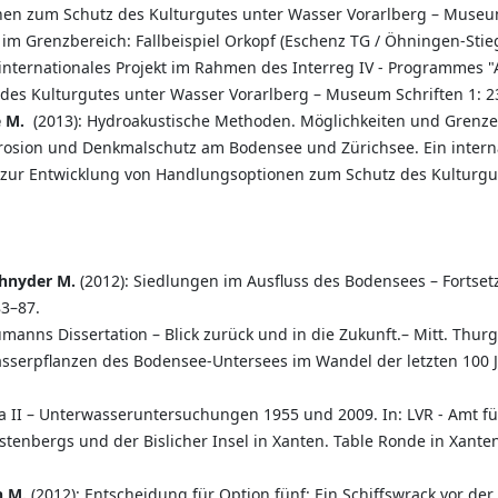
en zum Schutz des Kulturgutes unter Wasser Vorarlberg – Museum
 im Grenzbereich: Fallbeispiel Orkopf (Eschenz TG / Öhningen-Stieg
nternationales Projekt im Rahmen des Interreg IV - Programmes "
es Kulturgutes unter Wasser Vorarlberg – Museum Schriften 1: 2
e M.
(2013): Hydroakustische Methoden. Möglichkeiten und Grenz
 Erosion und Denkmalschutz am Bodensee und Zürichsee. Ein interna
zur Entwicklung von Handlungsoptionen zum Schutz des Kulturgu
chnyder M.
(2012): Siedlungen im Ausfluss des Bodensees – Fortse
83–87.
manns Dissertation – Blick zurück und in die Zukunft.– Mitt. Thurg
sserpflanzen des Bodensee-Untersees im Wandel der letzten 100 Ja
ra II – Unterwasseruntersuchungen 1955 und 2009. In: LVR - Amt f
enbergs und der Bislicher Insel in Xanten. Table Ronde in Xanten 
n M.
(2012): Entscheidung für Option fünf: Ein Schiffswrack vor der 