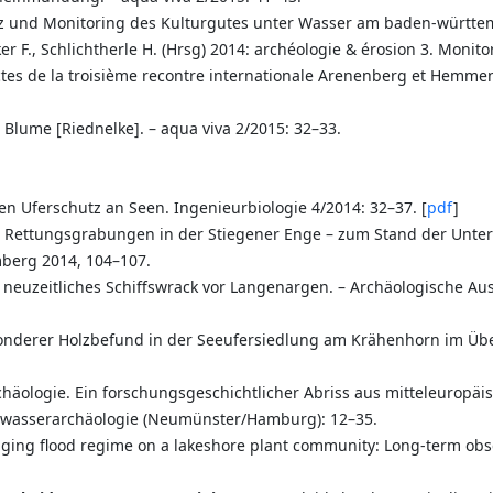
tz und Monitoring des Kulturgutes unter Wasser am baden-württemb
ker F., Schlichtherle H. (Hrsg) 2014: archéologie & érosion 3. Moni
Actes de la troisième recontre internationale Arenenberg et Hemme
 Blume [Riednelke]. – aqua viva 2/2015: 32–33.
n Uferschutz an Seen. Ingenieurbiologie 4/2014: 32–37. [
pdf
]
): Rettungsgrabungen in der Stiegener Enge – zum Stand der Unte
berg 2014, 104–107.
s neuzeitliches Schiffswrack vor Langenargen. – Archäologische 
sonderer Holzbefund in der Seeufersiedlung am Krähenhorn im Üb
chäologie. Ein forschungsgeschichtlicher Abriss aus mitteleuropäisch
erwasserarchäologie (Neumünster/Hamburg): 12–35.
nging flood regime on a lakeshore plant community: Long-term obs